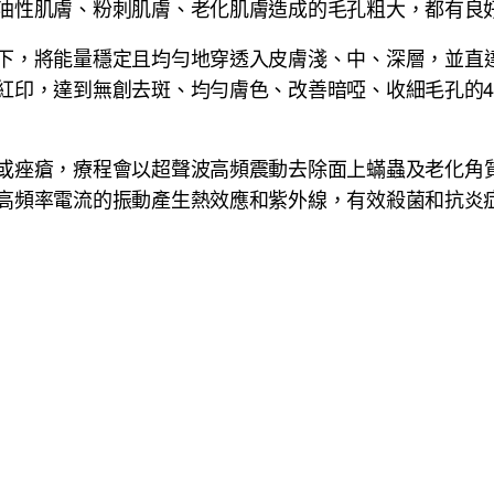
油性肌膚、粉刺肌膚、老化肌膚造成的毛孔粗大，都有良
下，將能量穩定且均勻地穿透入皮膚淺、中、深層，並直
紅印，達到無創去斑、均勻膚色、改善暗啞、收細毛孔的
或痤瘡，療程會以超聲波高頻震動去除面上蟎蟲及老化角
高頻率電流的振動產生熱效應和紫外線，有效殺菌和抗炎