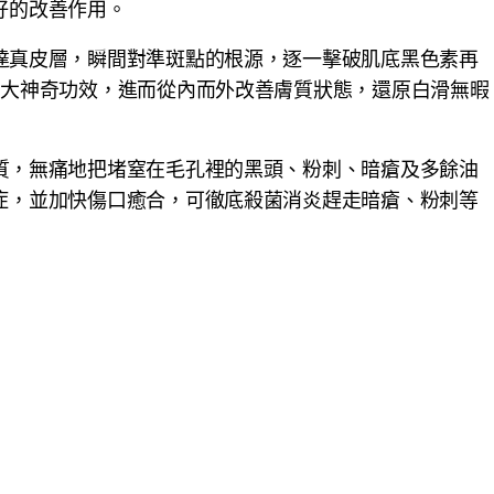
好的改善作用。
達真皮層，瞬間對準斑點的根源，逐一擊破肌底黑色素再
4大神奇功效，進而從內而外改善膚質狀態，還原白滑無暇
質，無痛地把堵窒在毛孔裡的黑頭、粉刺、暗瘡及多餘油
症，並加快傷口癒合，可徹底殺菌消炎趕走暗瘡、粉刺等