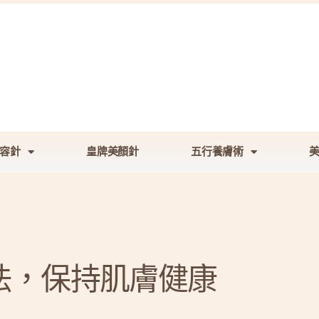
容針
皇牌美顏針
五行養膚術
法，保持肌膚健康