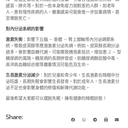
感冒、肺炎等。對於一些本身免疫力就較差的人群，如老年
人、患有慢性疾病的人，嚴重感染可能會進一步加重病情，甚
至導致死亡。
對內分泌系統的影響
激素失衡
：影響下丘腦 – 垂體 – 腎上腺軸等內分泌調節系
統，導致皮質醇等應激激素分泌失調。例如，皮質醇長期分泌
過多，會影響血糖代謝，可能導致胰島素抵抗，增加患 2 – 型
糖尿病的風險。糖尿病的長期併發症，如糖尿病酮症酸中毒、
高滲高血糖綜合徵等嚴重情況可能危及生命。
生長激素分泌減少
：對於兒童和青少年，生長激素在睡眠中分
泌旺盛，長期失眠會影響生長發育。對於成年人，生長激素分
泌不足也會影響身體的修復和新陳代謝功能。
最後希望大家都可以擺脫失眠，擁有健康的睡眠狀態！
Share: