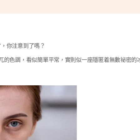
燈”，你注意到了嗎？
兀的色調，看似簡單平常，實則似一座隱匿着無數祕密的