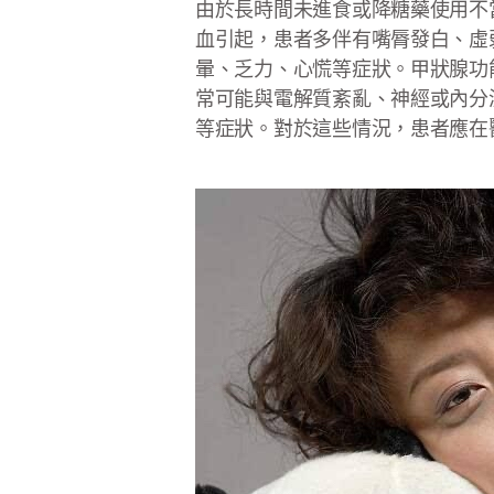
由於長時間未進食或降糖藥使用不
血引起，患者多伴有嘴脣發白、虛
暈、乏力、心慌等症狀。甲狀腺功
常可能與電解質紊亂、神經或內分
等症狀。對於這些情況，患者應在