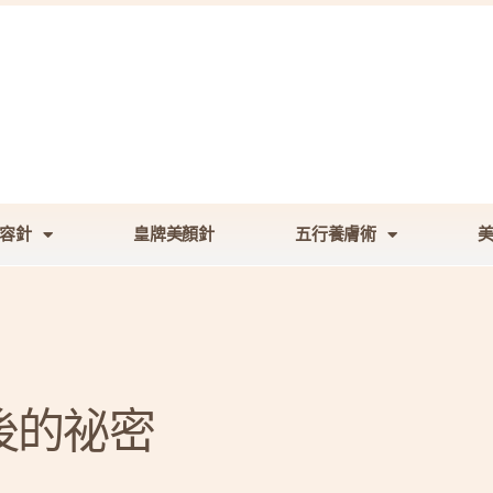
容針
皇牌美顏針
五行養膚術
後的祕密