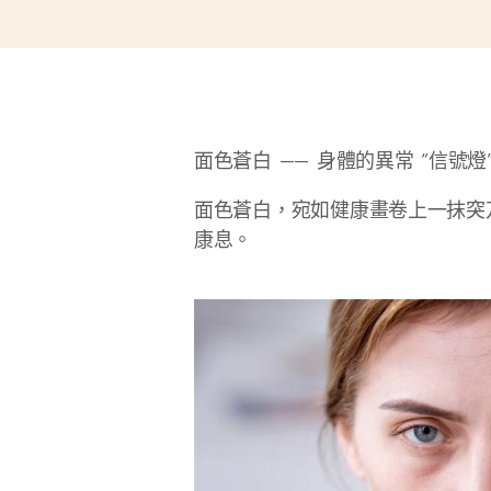
面色蒼白 —— 身體的異常 “信號
面色蒼白，宛如健康畫卷上一抹突
康息。