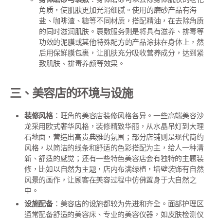
角质，使肌肤更加光滑细腻。使用的磨砂产品有海
盐、咖啡渣、糖等不同材质，搭配精油，在去除角质
的同时滋润肌肤。裹敷服务则是将具有滋养、排毒等
功效的泥膜或其他特殊配方的产品涂抹在身体上，然
后用保鲜膜包裹，让肌肤充分吸收营养成分，达到紧
致肌肤、排毒养颜等效果。
三、美容店的环境与设施
装修风格
：旺角的美容店装修风格各异。一些高端美容沙
龙采用欧式奢华风格，装修精致华丽，从水晶吊灯到大理
石地面，营造出高贵典雅的氛围；部分店铺则是现代简约
风格，以简洁的线条和舒适的色彩搭配为主，给人一种清
新、舒适的感觉；还有一些特色美容店会有独特的主题装
修，比如以自然为主题，店内布满绿植，墙壁装饰有自然
风景的画作，让顾客在美容过程中仿佛置身于大自然之
中。
设施配备
：美容店的设施都较为先进和齐全。面部护理区
通常配备舒适的美容床、专业的美容仪器，如皮肤检测仪