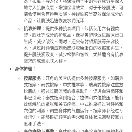
器，如离子导入仪，将保湿精华中的营养成分更深入
地导入肌肤底层，增强保湿效果。对于干燥肌肤，可
能会使用含有透明质酸、神经酰胺等高效保湿成分的
产品，让肌肤迅速恢复水润光泽。
抗衰护理
：提供多种抗衰项目，包括使用含有视黄
醇、胜肽等成分的护肤品。像视黄醇能促进胶原蛋白
生成，减少皱纹。同时，还会有射频紧肤等美容技
术，通过射频能量刺激皮肤胶原蛋白的收缩和再生，
提升肌肤紧致度，减少松弛和皱纹，尤其适合有抗衰
需求的成熟肌肤人群。
身体护理
：
按摩服务
：旺角的美容店提供多种按摩服务，如瑞典
式按摩、泰式按摩、中式推拿等。瑞典式按摩注重放
松肌肉，通过长而流畅的推拿动作，促进血液循环和
淋巴引流；泰式按摩则结合了拉伸和穴位按压，能有
效缓解肌肉紧张和关节疼痛；中式推拿通过对经络和
穴位的刺激，调整身体的气血运行。按摩师都经过专
业培训，能够根据顾客的需求和身体状况调整按摩力
度和手法。
身体磨砂与裹敷
：身体磨砂可以去除身体肌肤的老化