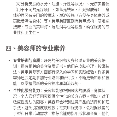
（可分析皮肤的水分、油脂、弹性等状况）、光疗美容仪
（用于不同的光疗项目，如蓝光祛痘、红光嫩肤等）。身
体护理区有专门的按摩床、淋浴设施（方便在身体磨砂或
裹敷后清洁身体）等。美甲美睫区则有美甲桌椅、睫毛嫁
接床、专业的美甲灯、睫毛消毒柜等设备，确保服务的专
业性和卫生性。
四、美容师的专业素养
专业培训与资质
：旺角的美容师大多经过专业的美容培
训，拥有相关的美容资质证书。他们在皮肤护理、按摩技
法、美甲美睫等方面都有深入的学习和实践经验。许多美
容师还会定期参加行业培训和研讨会，不断更新知识和技
能，以掌握最新的美容技术和潮流趋势。
个性化服务能力
：美容师能够根据顾客的肤质、身体状
况、个人喜好等因素提供个性化的美容方案。例如，对于
敏感性皮肤的顾客，美容师会特别注意产品的选择和护理
手法，避免引起皮肤过敏；在美甲服务中，会根据顾客的
手型和日常活动需求，推荐合适的指甲形状和长度。他们