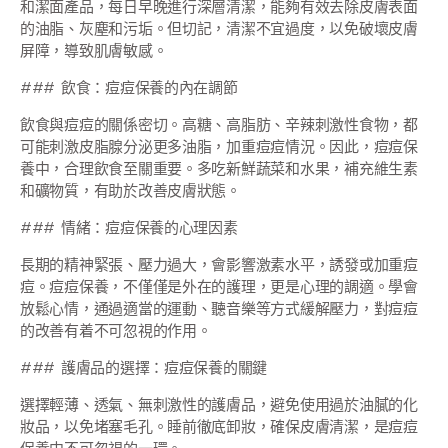
和潔面產品，每日早晚進行深層清潔，能夠有效去除皮膚表面
的油脂、灰塵和污垢。但切記，清潔不宜過度，以免破壞皮膚
屏障，導致肌膚敏感。
### 飲食：痘痘保養的內在調節
飲食與痘痘的關係密切。高糖、高脂肪、辛辣刺激性食物，都
可能刺激皮脂腺分泌更多油脂，加重痘痘情況。因此，痘痘保
養中，合理飲食至關重要。多吃新鮮蔬菜和水果，補充維生素
和礦物質，有助於改善皮膚狀態。
### 情緒：痘痘保養的心理因素
長期的精神緊張、壓力過大，會影響激素水平，誘發或加重痘
痘。痘痘保養，不僅僅是外在的護理，更是心理的調適。學會
放鬆心情，通過適當的運動、聽音樂等方式緩解壓力，對痘痘
的改善有着不可忽視的作用。
### 護膚品的選擇：痘痘保養的關鍵
選擇輕薄、透氣、無刺激性的護膚品，避免使用過於油膩的化
妝品，以免堵塞毛孔。睡前徹底卸妝，確保皮膚清潔，是痘痘