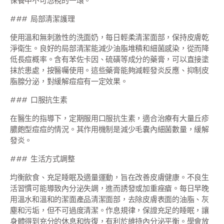
保養中不可忽視的一環。
### 局部清潔護理
使用溫和無刺激性的洗面奶，每日輕柔清潔面部，保持皮膚乾
淨衛生。良好的局部清潔能減少油脂堆積和細菌感染，從而降
低長痘概率。含有苯佐卡因、硫磺等成分的藥膏，可以直接塗
抹於患處，按醫囑使用。這些藥膏能夠減輕發炎反應、抑制皮
脂腺分泌，對緩解痘痘有一定效果。
### 口服抗生素
在醫生的指導下，定期服用口服抗生素，適合治療有大量丘疹
膿皰型痘痘的情況。其作用機制是減少毛囊內細菌數量，緩解
發炎。
### 生活方式調整
均衡飲食、充足睡眠及適量運動，旨在改善皮膚健康。不良生
活習慣可能導致內分泌失調，進而誘發或加重痤瘡。每日早晚
用溫水和溫和的潔面產品清潔面部，去除皮膚表面的油脂、灰
塵和污垢，但不可過度清潔。作息規律，保證充足的睡眠，讓
身體得到充分的休息和恢復，有利於維持內分泌平衡。學會放