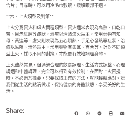
含片；目赤時，可以用冷毛巾敷眼，緩解眼部不適。
**六、上火類型及對策**
上火分爲實火和虛火兩種類型。實火通常表現為高熱、口乾口
苦、目赤紅腫等症狀，治療以清熱瀉火爲主，常用藥物有知
母、黃連等。虛火則表現為五心煩熱、手足心發熱等症狀，治
療以滋陰、清熱爲主，常用藥物有銀耳、百合等。針對不同類
型上火，採取不同的對策，才能更有效地調理身體。
上火雖然常見，但通過合理的飲食調理、生活方式調整、心理
調適和中醫調理，完全可以得到有效控制。在面對上火困擾
時，不必過於擔憂，只要採取正確的方法，就能輕鬆應對。讓
我們從生活的點滴做起，保持健康的身體狀態，享受美好的生
活。
Share: