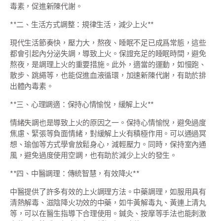
毒素，促進新陳代謝。
**二、生活方式調整：規律生活，減少上火**
現代生活節奏快，壓力大，熬夜、睡眠不足已成爲常態，這些
都會引起內分泌失調，導致上火。保證充足的睡眠時間，避免
熬夜，是調理上火的重要措施。此外，適當的運動，如慢跑、
散步、跳繩等，也能促進血液循環，加速新陳代謝，有助於排
出體內毒素。
**三、心理調適：保持心情愉悅，緩解上火**
情緒失調也是導致上火的原因之一。保持心情愉悅，避免過度
焦慮、緊張等負面情緒，對緩解上火有積極作用。可以通過冥
想、瑜伽等方式學會放鬆身心，減輕壓力。同時，保持室內通
風，避免過度使用空調，也有助於減少上火的發生。
**四、中醫調理：傳統智慧，有效降火**
中醫提供了許多有效的上火調理方法。中藥調理，如服用具有
清熱解毒、滋陰降火功效的中藥，如牛黃解毒丸、黃連上清丸
等，可以在醫生指導下合理使用。鍼灸、按摩等手法也能刺激