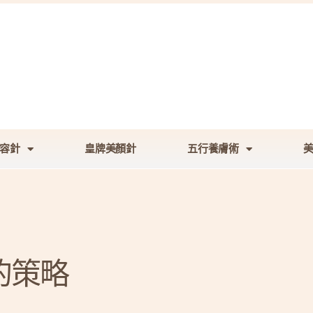
容針
皇牌美顏針
五行養膚術
的策略