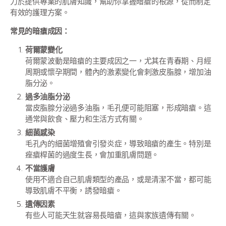
力於提供專業的肌膚知識，幫助你掌握暗瘡的根源，從而制定
有效的護理方案。
常見的暗瘡成因：
荷爾蒙變化
荷爾蒙波動是暗瘡的主要成因之一，尤其在青春期、月經
周期或懷孕期間，體內的激素變化會刺激皮脂腺，增加油
脂分泌。
過多油脂分泌
當皮脂腺分泌過多油脂，毛孔便可能阻塞，形成暗瘡。這
通常與飲食、壓力和生活方式有關。
細菌感染
毛孔內的細菌增殖會引發炎症，導致暗瘡的產生。特別是
痤瘡桿菌的過度生長，會加重肌膚問題。
不當護膚
使用不適合自己肌膚類型的產品，或是清潔不當，都可能
導致肌膚不平衡，誘發暗瘡。
遺傳因素
有些人可能天生就容易長暗瘡，這與家族遺傳有關。