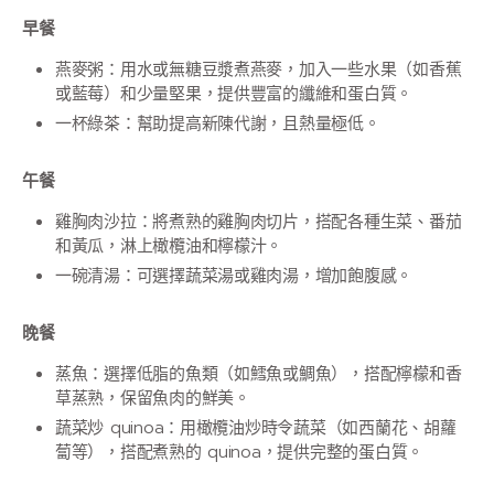
早餐
燕麥粥：用水或無糖豆漿煮燕麥，加入一些水果（如香蕉
或藍莓）和少量堅果，提供豐富的纖維和蛋白質。
一杯綠茶：幫助提高新陳代謝，且熱量極低。
午餐
雞胸肉沙拉：將煮熟的雞胸肉切片，搭配各種生菜、番茄
和黃瓜，淋上橄欖油和檸檬汁。
一碗清湯：可選擇蔬菜湯或雞肉湯，增加飽腹感。
晚餐
蒸魚：選擇低脂的魚類（如鱈魚或鯛魚），搭配檸檬和香
草蒸熟，保留魚肉的鮮美。
蔬菜炒 quinoa：用橄欖油炒時令蔬菜（如西蘭花、胡蘿
蔔等），搭配煮熟的 quinoa，提供完整的蛋白質。