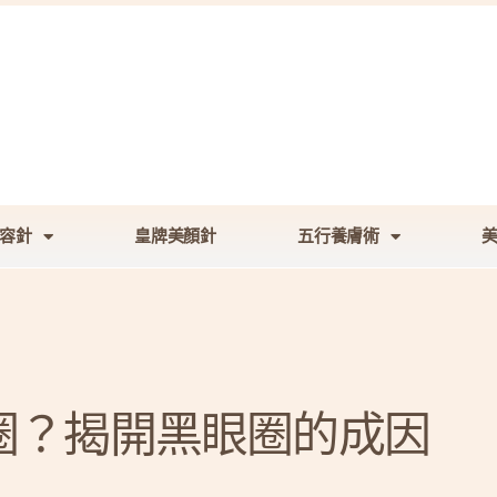
容針
皇牌美顏針
五行養膚術
圈？揭開黑眼圈的成因