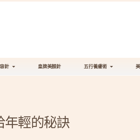
容針
皇牌美顏針
五行養膚術
拾年輕的秘訣