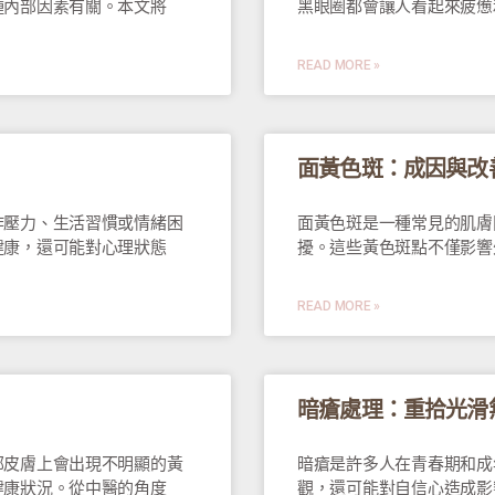
種內部因素有關。本文將
黑眼圈都會讓人看起來疲憊
READ MORE »
面黃色斑：成因與改
作壓力、生活習慣或情緒困
面黃色斑是一種常見的肌膚
健康，還可能對心理狀態
擾。這些黃色斑點不僅影響
READ MORE »
暗瘡處理：重拾光滑
部皮膚上會出現不明顯的黃
暗瘡是許多人在青春期和成
健康狀況。從中醫的角度
觀，還可能對自信心造成影